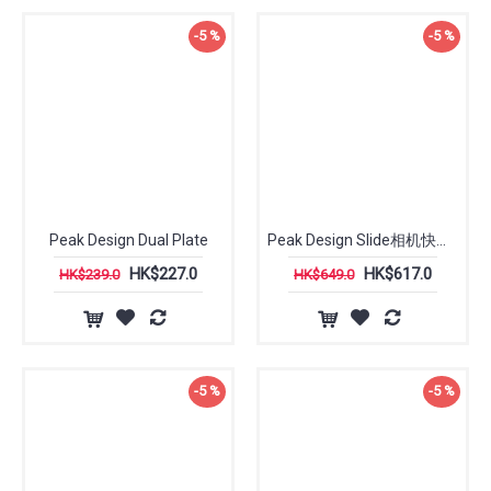
-5 %
-5 %
Peak Design Dual Plate
Peak Design Slide相机快拆带
HK$227.0
HK$617.0
HK$239.0
HK$649.0
-5 %
-5 %