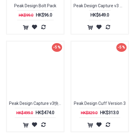
Peak Design Bolt Pack
Peak Design Capture v3 美国巅峰快拆相机夹
HK$96.0
HK$649.0
HK$99.0
-5 %
-5 %
Peak Design Capture v3快拆相机夹(单独夹座)
Peak Design Cuff Version 3
HK$474.0
HK$313.0
HK$499.0
HK$329.0