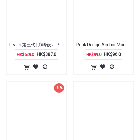
Leash 第三代 | 巅峰设计 Peak Design
Peak Design Anchor Mount (New)
HK$387.0
HK$96.0
HK$629.0
HK$99.0
-3 %