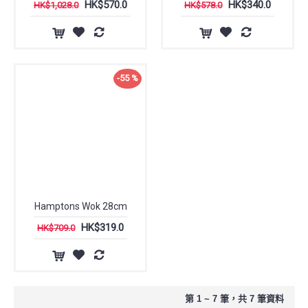
HK$570.0
HK$340.0
HK$1,028.0
HK$578.0
-55 %
Hamptons Wok 28cm
HK$319.0
HK$709.0
第 1 ~ 7 筆，共 7 筆資料